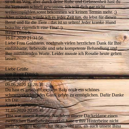
so oft im Weg, aber durch deine Ruhe und Gelassenheit hast du
ihr Vertrauen schnell gewonnen. Ich will dich gar nicht
weiterempfehlen,sonst bekommen wir keinen Termin mehr. ;)
Aber trotzdem würde ich es jeder Zeit tun, du lebst für diesen
Beruf und für die Tiere - das ist so selten! Jeder kranke Hund
bräuchte eigentlich eine Tina! :)
Birgit Dittrich
16.07.2020
21:31:56
Liebe Frau Goldstein, nochmals vielen herzlichen Dank für Ihre
einfühlsame, liebevolle und sehr kompetente Behandlung und
Ihre mitfühlenden Worte. Leider musste ich Rosalie heute gehen
lassen.
Liebe Grüße
von Birgit Dittrich
claudia Norek
09.06.2020
13:28:38
Du hast es geschafft,meinem Balu noch ein schönes
schmerzerleichterndes Gassi gehen zu ermöglichen. Dafür Danke
ich Dir.
Astrid Junghanns
31.05.2020
20:10:30
Tina war unsere Rettung. Nachdem unsere Dackeldame einen
zweifachen Bandscheibenvorfall hatte u ihre Hinterbeine nicht
mehr bewegen konnte, hat sie sowohl uns, als auch unsere Bina