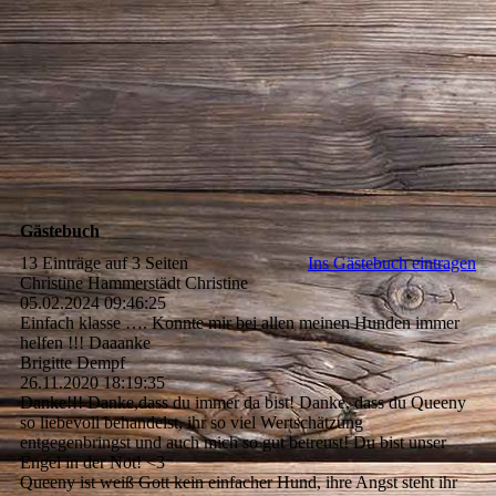
Gästebuch
13 Einträge auf 3 Seiten
Ins Gästebuch eintragen
Christine Hammerstädt Christine
05.02.2024
09:46:25
Einfach klasse …. Konnte mir bei allen meinen Hunden immer
helfen !!! Daaanke
Brigitte Dempf
26.11.2020
18:19:35
Danke!!! Danke,dass du immer da bist! Danke, dass du Queeny
so liebevoll behandelst, ihr so viel Wertschätzung
entgegenbringst und auch mich so gut betreust! Du bist unser
Engel in der Not! <3
Queeny ist weiß Gott kein einfacher Hund, ihre Angst steht ihr