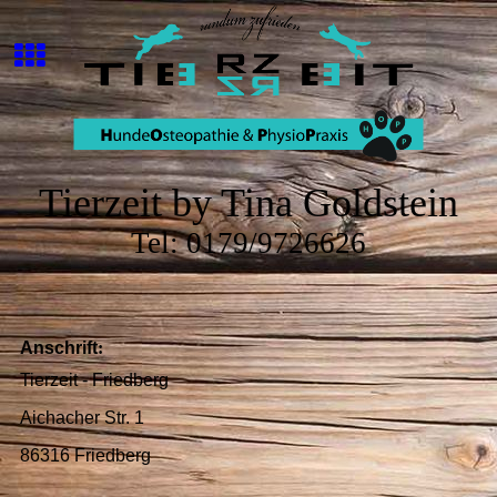
Tierzeit by Tina Goldstein
Tel: 0179/9726626
Anschrift
:
Tierzeit - Friedberg
Aichacher Str. 1
86316 Friedberg