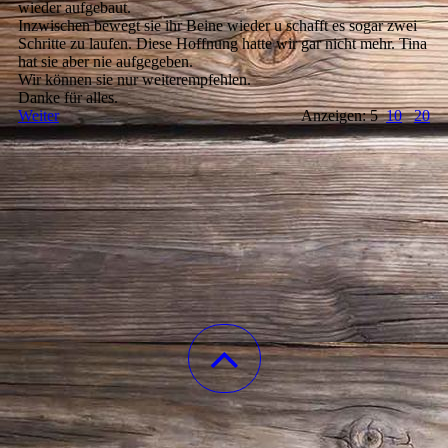
wieder aufgebaut.
Inzwischen bewegt sie ihr Beine wieder u schafft es sogar zwei
Schritte zu laufen. Diese Hoffnung hatte wir gar nicht mehr. Tina
hat sie aber nie aufgegeben.
Wir können sie nur weiterempfehlen.
Danke für alles.
Weiter
Anzeigen: 5
10
20