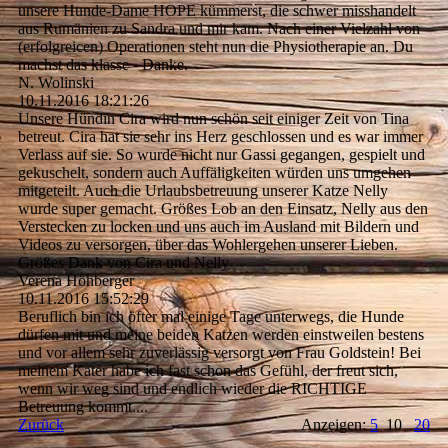
unsere Hunde-Dame HOPE kümmerst, die schwer misshandelt
aus Rumänien zu Sandra und mir kam. Nach einer Vielzahl von
(erfolgreicen) Operationen steht nun die Physiotherapie an. Du
machst das klasse - Danke.
N. Wolinski
10.11.2016
18:21:26
Unsere Hündin Cira wird nun schön seit einiger Zeit von Tina
betreut. Cira hat sie sehr ins Herz geschlossen und es war immer
Verlass auf sie. So wurde nicht nur Gassi gegangen, gespielt und
gekuschelt, sondern auch Auffäligkeiten würden uns umgehen
mitgeteilt. Auch die Urlaubsbetreuung unserer Katze Nelly
wurde super gemacht. Größes Lob an den Einsatz, Nelly aus den
Verstecken zu locken und uns auch im Ausland mit Bildern und
Videos zu versorgen, über das Wohlergehen unserer Lieben.
Größes Dank von Cira und Nelly
Verena Höhberger
10.11.2016
15:52:29
Beruflich bin ich öfter mal einige Tage unterwegs, die Hunde
dürfen mit und meine beiden Katzen werden einstweilen bestens
und vor allem sehr zuverlässig versorgt von Frau Goldstein! Bei
meinem Kater habe ich fast schon das Gefühl, der freut sich,
wenn wir weg sind und endlich wieder die RICHTIGE
Betreuung kommt....
Zurück
Anzeigen:
5
10
20