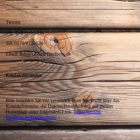
Tierzeit
Inh. Tina Goldstein
Tel: 0179/9726626
Email: info@tierzeit-friedberg.de
Kontaktformular
Bitte beachten Sie vor versenden Ihrer Nachricht über das
Kontaktformular, die Datenschutzerklärung auf meiner
Homepage unter folgendem Link:
https://tierzeit-
friedberg.de/Datenschutz/