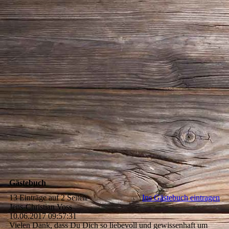
Gästebuch
13 Einträge auf 2 Seiten
Ins Gästebuch eintragen
Jens-Christian Voss
10.06.2017
09:57:31
Vielen Dank, dass Du Dich so liebevoll und gewissenhaft um