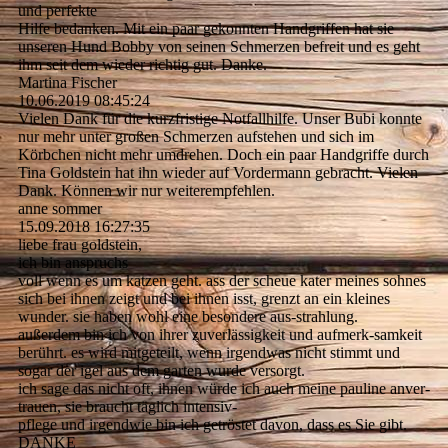
und perfekte
Hilfe bedanken. Mit ein paar gekonnten Handgriffen hat sie
unseren Hund Bobby von seinen Schmerzen befreit und es geht
ihm seit dem wieder richtig gut. Danke.
Martina Fischer
10.06.2019
08:45:24
Vielen Dank für die kurzfristige Notfallhilfe. Unser Bubi konnte
nur mehr unter großen Schmerzen aufstehen und sich im
Körbchen nicht mehr umdrehen. Doch ein paar Handgriffe durch
Tina Goldstein hat ihn wieder auf Vordermann gebracht. Vielen
Dank. Können wir nur weiterempfehlen.
anne sommer
15.09.2018
16:27:35
liebe frau goldstein,
ich bin anspruchs
voll wenn es um katzen geht. ass der scheue kater meines sohnes
sich bei ihnen zeigt und bei ihnen isst, grenzt an ein kleines
wunder. sie haben wohl eine besondere aus-strahlung.
außerdem bin ich von ihrer zuverlässigkeit und aufmerk-samkeit
berührt. es wird mitgeteilt, wenn irgendwas nicht stimmt und
sogar der igel aus dem garten wurde versorgt.
ich sage das nicht oft, ihnen würde ich auch meine pauline anver-
trauen, sie braucht täglich intensiv-
pflege und irgendwie bin ich getröstet davon, dass es Sie gibt.
DANKE