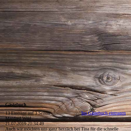
Gästebuch
13 Einträge auf 3 Seiten
Ins Gästebuch eintragen
Manfred Wild
21.07.2019
21:34:49
Auch wir möchten uns ganz herzlich bei Tina für die schnelle