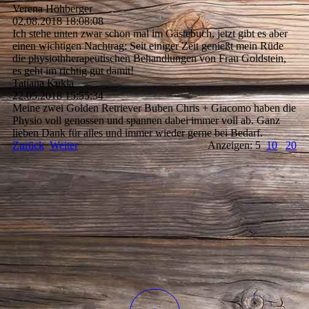
Verena Höhberger
02.08.2018
18:08:08
Ich stehe unten zwar schon mal im Gästebuch, jetzt gibt es aber
einen wichtigen Nachtrag: Seit einiger Zeit genießt mein Rüde
die physiothherapeutischen Behandlungen von Frau Goldstein,
es geht im richtig gut damit!
Tatjana Kukla
22.05.2018
15:55:34
Meine zwei Golden Retriever Buben Chris + Giacomo haben die
Physio voll genossen und spannen dabei immer voll ab. Ganz
lieben Dank für alles und immer wieder gerne bei Bedarf.
Zurück
Weiter
Anzeigen: 5
10
20