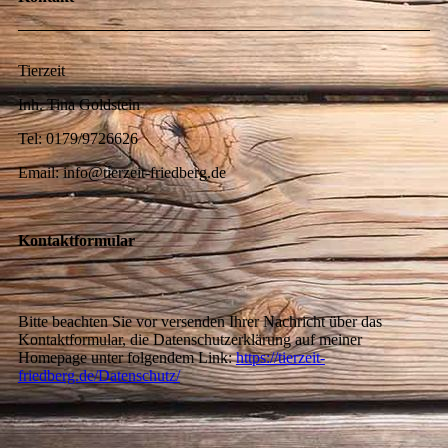
Tierzeit
Inh. Tina Goldstein
Tel: 0179/9726626
Email: info@tierzeit-friedberg.de
Kontaktformular
Bitte beachten Sie vor versenden Ihrer Nachricht über das
Kontaktformular, die Datenschutzerklärung auf meiner
Homepage unter folgendem Link:
https://tierzeit-
friedberg.de/Datenschutz/