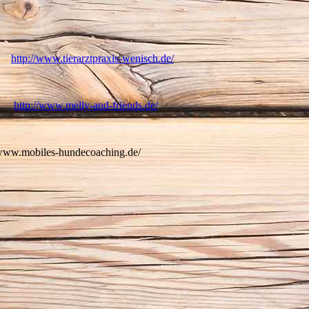
ch
http://www.tierarztpraxis-wenisch.de/
ds
http://www.melly-and-friends.de/
/www.mobiles-hundecoaching.de/