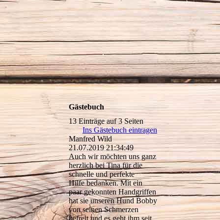
Gästebuch
13 Einträge auf 3 Seiten
Ins Gästebuch eintragen
Manfred Wild
21.07.2019
21:34:49
Auch wir möchten uns ganz
herzlich bei Tina für die
schnelle und perfekte
Hilfe bedanken. Mit ein
paar gekonnten Handgriffen
hat sie unseren Hund Bobby
von seinen Schmerzen
befreit und es geht ihm seit