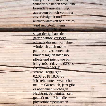
wunder. sie haben wohl eine
besondere aus-strahlung.
außerdem bin ich von ihrer
zuverlässigkeit und
aufmerk-samkeit berührt. es
wird mitgeteilt, wenn
irgendwas nicht stimmt und
sogar der igel aus dem
garten wurde versorgt.
ich sage das nicht oft, ihnen
würde ich auch meine
pauline anver-trauen, sie
braucht täglich intensiv-
pflege und irgendwie bin
ich getröstet davon, dass es
Sie gibt. DANKE
Verena Höhberger
02.08.2018
18:08:08
Ich stehe unten zwar schon
mal im Gästebuch, jetzt gibt
es aber einen wichtigen
Nachtrag: Seit einiger Zeit
genießt mein Rüde die
physiothherapeutischen