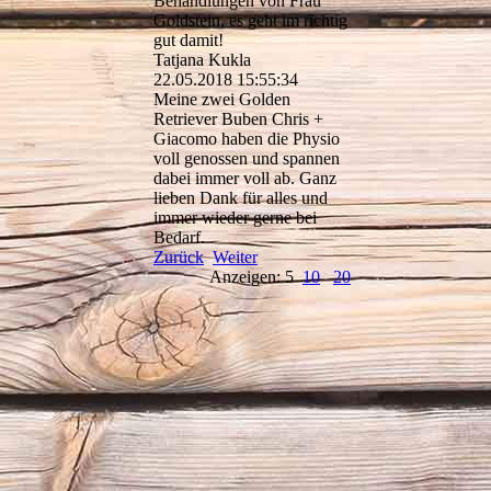
Behandlungen von Frau
Goldstein, es geht im richtig
gut damit!
Tatjana Kukla
22.05.2018
15:55:34
Meine zwei Golden
Retriever Buben Chris +
Giacomo haben die Physio
voll genossen und spannen
dabei immer voll ab. Ganz
lieben Dank für alles und
immer wieder gerne bei
Bedarf.
Zurück
Weiter
Anzeigen: 5
10
20