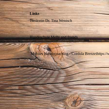
Links
Tierärztin Dr. Tina Wenis
Hundeschule Melly and frien
Mobiles Hundecoaching - Cordula Brenzeihttps:/