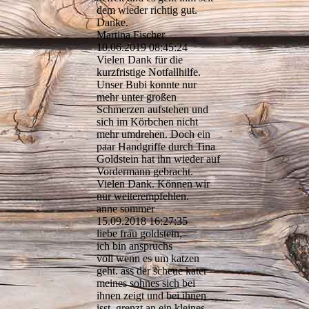
dem wieder richtig gut.
Danke.
Martina Fischer
10.06.2019
08:45:24
Vielen Dank für die
kurzfristige Notfallhilfe.
Unser Bubi konnte nur
mehr unter großen
Schmerzen aufstehen und
sich im Körbchen nicht
mehr umdrehen. Doch ein
paar Handgriffe durch Tina
Goldstein hat ihn wieder auf
Vordermann gebracht.
Vielen Dank. Können wir
nur weiterempfehlen.
anne sommer
15.09.2018
16:27:35
liebe frau goldstein,
ich bin anspruchs
voll wenn es um katzen
geht. ass der scheue kater
meines sohnes sich bei
ihnen zeigt und bei ihnen
isst, grenzt an ein kleines