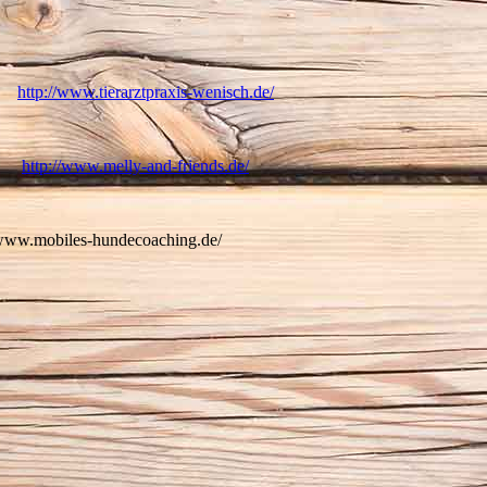
ch
http://www.tierarztpraxis-wenisch.de/
ds
http://www.melly-and-friends.de/
/www.mobiles-hundecoaching.de/