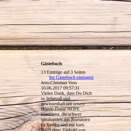
Gästebuch
13 Einträge auf 3 Seiten
Ins Gästebuch eintragen
Jens-Christian Voss
10.06.2017
09:57:31
Vielen Dank, dass Du Dich
so liebevoll und
gewissenhaft um unsere
Hunde-Dame HOPE
kümmerst, die schwer
misshandelt aus Rumänien
zu Sandra und mir kam.
Nach einer Vielzahl von