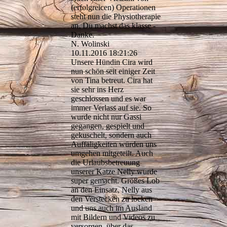
(erfolgreicen) Operationen
steht nun die Physiotherapie
an. Du machst das klasse -
Danke.
N. Wolinski
10.11.2016
18:21:26
Unsere Hündin Cira wird
nun schön seit einiger Zeit
von Tina betreut. Cira hat
sie sehr ins Herz
geschlossen und es war
immer Verlass auf sie. So
wurde nicht nur Gassi
gegangen, gespielt und
gekuschelt, sondern auch
Auffäligkeiten würden uns
umgehen mitgeteilt. Auch
die Urlaubsbetreuung
unserer Katze Nelly wurde
super gemacht. Größes Lob
an den Einsatz, Nelly aus
den Verstecken zu locken
und uns auch im Ausland
mit Bildern und Videos zu
versorgen, über das