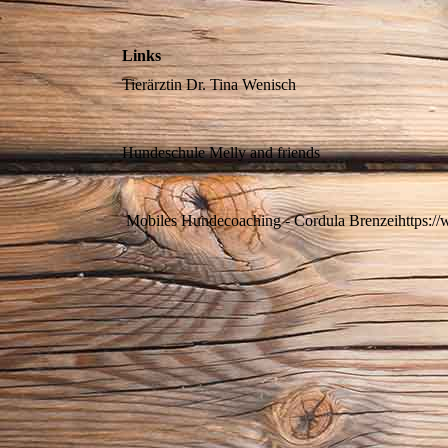
Links
Tierärztin Dr. Tina Wenis
Hundeschule Melly and frien
Mobiles Hundecoaching - Cordula Brenzeihttps:/