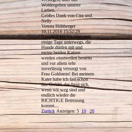
Wohlergehen unserer
Lieben.
Größes Dank von Cira und
Nelly
Verena Höhberger
10.11.2016
15:52:29
Beruflich bin ich öfter mal
einige Tage unterwegs, die
Hunde dürfen mit und
meine beiden Katzen
werden einstweilen bestens
und vor allem sehr
zuverlässig versorgt von
Frau Goldstein! Bei meinem
Kater habe ich fast schon
das Gefühl, der freut sich,
wenn wir weg sind und
endlich wieder die
RICHTIGE Betreuung
kommt....
Zurück
Anzeigen: 5
10
20